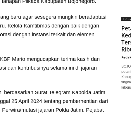
 tahapan Pilkada Kabupaten Bojonegoro.
yang baru agar sesegera mungkin beradaptasi
Infot
aru. Kelola Kamtibmas dengan baik dengan
Pet
orasi dengan instansi terkait dan elemen
Ke
Ter
Rib
Redak
AKBP Mario mengucapkan terima kasih dan
BOJON
si dan kontribusinya selama ini di jajaran
petan
Kabup
tingk
kilogr
ni berdasarkan Surat Telegram Kapolda Jatim
gal 25 April 2024 tentang pemberhentian dari
Perwira/mutasi jajaran Polda Jatim. Pejabat