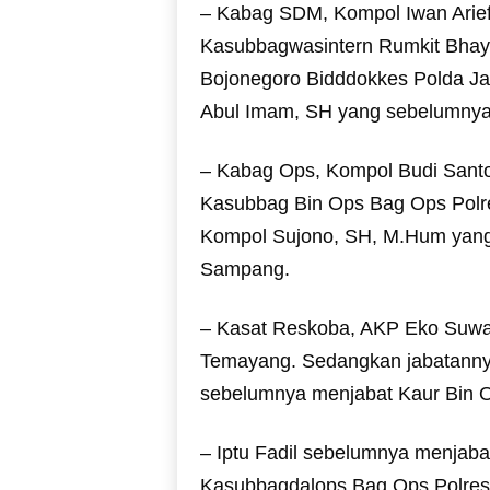
– Kabag SDM, Kompol Iwan Ariefi
Kasubbagwasintern Rumkit Bhaya
Bojonegoro Bidddokkes Polda Ja
Abul Imam, SH yang sebelumnya
– Kabag Ops, Kompol Budi Santo
Kasubbag Bin Ops Bag Ops Polre
Kompol Sujono, SH, M.Hum yang
Sampang.
– Kasat Reskoba, AKP Eko Suwa
Temayang. Sedangkan jabatannya 
sebelumnya menjabat Kaur Bin O
– Iptu Fadil sebelumnya menjab
Kasubbagdalops Bag Ops Polres