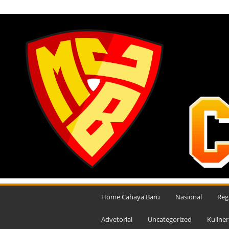
MINGGU, AGUSTUS 9, 2026
M
e
Home Cahaya Baru
Nasional
Reg
d
i
Advetorial
Uncategorized
Kuliner
a