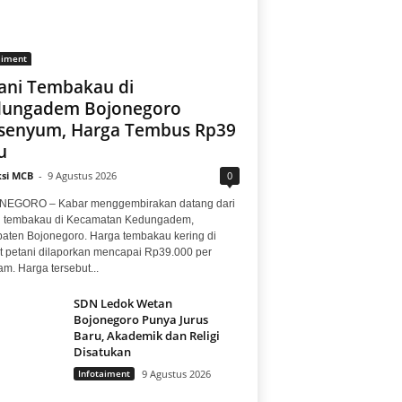
aiment
ani Tembakau di
dungadem Bojonegoro
senyum, Harga Tembus Rp39
u
si MCB
-
9 Agustus 2026
0
EGORO – Kabar menggembirakan datang dari
i tembakau di Kecamatan Kedungadem,
aten Bojonegoro. Harga tembakau kering di
at petani dilaporkan mencapai Rp39.000 per
am. Harga tersebut...
SDN Ledok Wetan
Bojonegoro Punya Jurus
Baru, Akademik dan Religi
Disatukan
Infotaiment
9 Agustus 2026