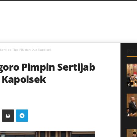
Sertijab Tiga PJU dan Dua Kapolsek
POL
oro Pimpin Sertijab
a Kapolsek