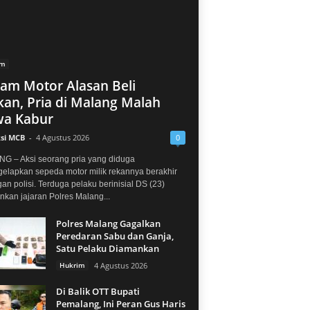
im
jam Motor Alasan Beli
an, Pria di Malang Malah
a Kabur
si MCB
-
4 Agustus 2026
0
G – Aksi seorang pria yang diduga
elapkan sepeda motor milik rekannya berakhir
gan polisi. Terduga pelaku berinisial DS (23)
kan jajaran Polres Malang...
Polres Malang Gagalkan
Peredaran Sabu dan Ganja,
Satu Pelaku Diamankan
Hukrim
4 Agustus 2026
Di Balik OTT Bupati
Pemalang, Ini Peran Gus Haris