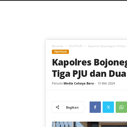
C
a
h
a
y
a
B
a
Beranda
TNI/POLRI
Kapolres Bojonegoro Pimpin 
r
TNI/POLRI
u
Kapolres Bojoneg
Tiga PJU dan Du
Penulis
Media Cahaya Baru
-
15 Mei 2024
Bagikan