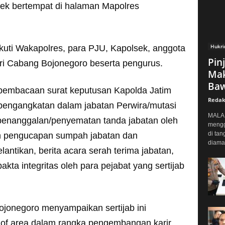
ek bertempat di halaman Mapolres
Hukr
iikuti Wakapolres, para PJU, Kapolsek, anggota
Pin
ri Cabang Bojonegoro beserta pengurus.
Mak
Baw
 pembacaan surat keputusan Kapolda Jatim
Redak
pengangkatan dalam jabatan Perwira/mutasi
MALAN
, penanggalan/penyematan tanda jabatan oleh
mengg
di tan
an pengucapan sumpah jabatan dan
diaman
antikan, berita acara serah terima jabatan,
kta integritas oleh para pejabat yang sertijab
jonegoro menyampaikan sertijab ini
r of area dalam rangka pengembangan karir