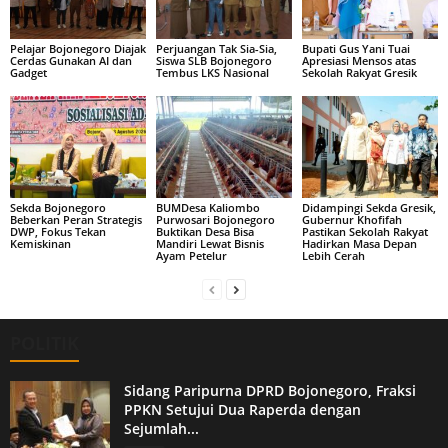
Pelajar Bojonegoro Diajak
Perjuangan Tak Sia-Sia,
Bupati Gus Yani Tuai
Cerdas Gunakan AI dan
Siswa SLB Bojonegoro
Apresiasi Mensos atas
Gadget
Tembus LKS Nasional
Sekolah Rakyat Gresik
Sekda Bojonegoro
BUMDesa Kaliombo
Didampingi Sekda Gresik,
Beberkan Peran Strategis
Purwosari Bojonegoro
Gubernur Khofifah
DWP, Fokus Tekan
Buktikan Desa Bisa
Pastikan Sekolah Rakyat
Kemiskinan
Mandiri Lewat Bisnis
Hadirkan Masa Depan
Ayam Petelur
Lebih Cerah
POLITIK
Sidang Paripurna DPRD Bojonegoro, Fraksi
PPKN Setujui Dua Raperda dengan
Sejumlah...