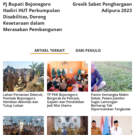
Pj Bupati Bojonegoro
Gresik Sabet Penghargaan
Hadiri HUT Perkumpulan
Adipura 2023
Disabilitas, Dorong
Kesetaraan dalam
Merasakan Pembangunan
ARTIKEL TERKAIT
DARI PENULIS
Lahan Pertanian Dikeruk,
TP PKK Bojonegoro
Panen Semangka Makin
Pemkab Bojonegoro
Bergerak ke Pelosok,
Dekat, Petani Jubellor
Hentikan Aktivitas dan
Gayatri dan Pendidikan
Sugio Lamongan
Tutup Lokasi
Jadi Misi Utama
Berharap Tak
Dipermainkan Tengkulak