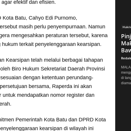
gar efektif dan efisien.
D Kota Batu, Cahyo Edi Purnomo,
ersebut masih perlu penyempurnaan. Namun
Hukr
gera mengesahkan peraturan tersebut, karena
Pin
Mak
 hukum terkait penyelenggaraan kearsipan.
Baw
Redak
n Kearsipan telah melalui berbagai tahapan
MALAN
 oleh Biro Hukum Sekretariat Daerah Provinsi
mengg
sesuaian dengan ketentuan perundang-
di tan
diaman
persetujuan bersama, Raperda ini akan
r untuk mendapatkan nomor register dan
erah.
mitmen Pemerintah Kota Batu dan DPRD Kota
nyelenggaraan kearsipan di wilayah ini