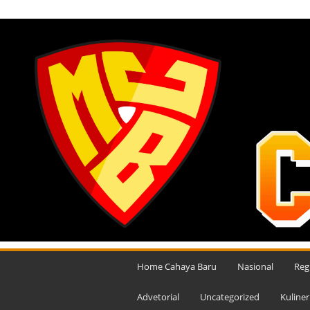
SABTU, AGUSTUS 8, 2026
M
e
Home Cahaya Baru
Nasional
Reg
d
i
Advetorial
Uncategorized
Kuliner
a