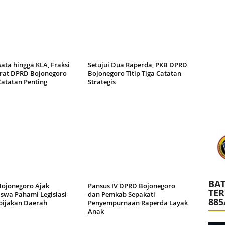
ata hingga KLA, Fraksi
Setujui Dua Raperda, PKB DPRD
at DPRD Bojonegoro
Bojonegoro Titip Tiga Catatan
Catatan Penting
Strategis
BAT
ojonegoro Ajak
Pansus IV DPRD Bojonegoro
TE
swa Pahami Legislasi
dan Pemkab Sepakati
885
bijakan Daerah
Penyempurnaan Raperda Layak
Anak