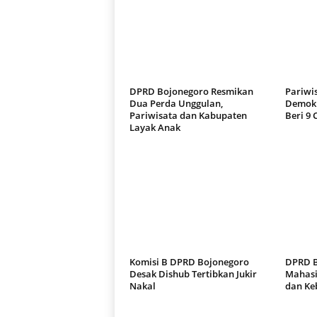
DPRD Bojonegoro Resmikan
Pariwis
Dua Perda Unggulan,
Demokr
Pariwisata dan Kabupaten
Beri 9 
Layak Anak
Komisi B DPRD Bojonegoro
DPRD B
Desak Dishub Tertibkan Jukir
Mahasi
Nakal
dan Ke