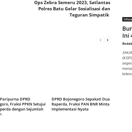
Ops Zebra Semeru 2023, Satlantas
Polres Batu Gelar Sosialisasi dan
Teguran Simpatik
Infot
Bur
Ini
Redak
JAKAR
(KSPI
seger
menye
ketena
 Paripurna DPRD
DPRD Bojonegoro Sepakati Dua
oro, Fraksi PPKN Setujui
Raperda, Fraksi PAN BNR Minta
perda dengan Sejumlah
Implementasi Nyata
n