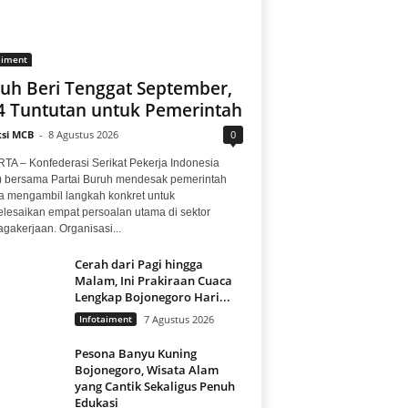
aiment
uh Beri Tenggat September,
 4 Tuntutan untuk Pemerintah
si MCB
-
8 Agustus 2026
0
TA – Konfederasi Serikat Pekerja Indonesia
) bersama Partai Buruh mendesak pemerintah
a mengambil langkah konkret untuk
lesaikan empat persoalan utama di sektor
gakerjaan. Organisasi...
Cerah dari Pagi hingga
Malam, Ini Prakiraan Cuaca
Lengkap Bojonegoro Hari...
Infotaiment
7 Agustus 2026
Pesona Banyu Kuning
Bojonegoro, Wisata Alam
yang Cantik Sekaligus Penuh
Edukasi