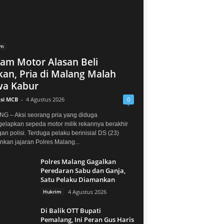
im
jam Motor Alasan Beli
an, Pria di Malang Malah
a Kabur
si MCB
-
4 Agustus 2026
0
G – Aksi seorang pria yang diduga
elapkan sepeda motor milik rekannya berakhir
gan polisi. Terduga pelaku berinisial DS (23)
kan jajaran Polres Malang...
Polres Malang Gagalkan
Peredaran Sabu dan Ganja,
Satu Pelaku Diamankan
Hukrim
4 Agustus 2026
Di Balik OTT Bupati
Pemalang, Ini Peran Gus Haris