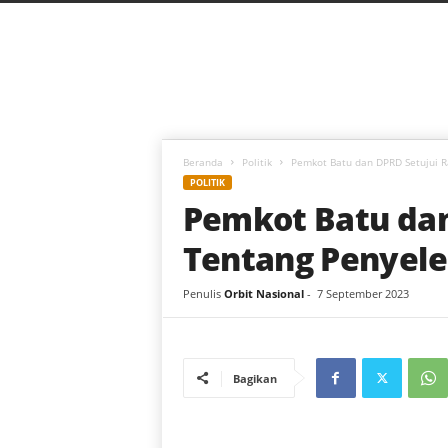
C
a
h
a
y
a
B
a
Beranda
Politik
Pemkot Batu dan DPRD Setujui 
r
POLITIK
u
Pemkot Batu dan
Tentang Penyele
Penulis
Orbit Nasional
-
7 September 2023
Bagikan