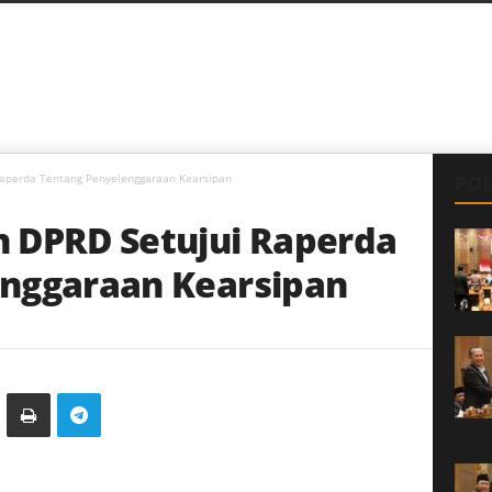
Raperda Tentang Penyelenggaraan Kearsipan
POL
 DPRD Setujui Raperda
nggaraan Kearsipan