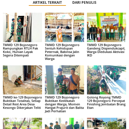
ARTIKEL TERKAIT
DARI PENULIS
TMMD 129 Bojonegoro
TMMD 129 Bojonegoro
TMMD 129 Bojonegoro
Rampungkan RTLH Pak
Sentuh Kehidupan
Gandeng Dispendukcapil,
Koko, Hunian Layak
Peternak, Babinsa Jalin
Warga Diedukasi Aktivasi
Segera Ditempati
Komunikasi dengan
IKD
Warga
TMMD ke-129 Bojonegoro
TMMD 129 Bojonegoro
Gotong Royong TMMD
Buktikan Totalitas, Setiap
Buktikan Kedekatan
129 Bojonegoro Percepat
Detail Rest Area Desa
dengan Warga, Momen
Finishing Jembatan Brang
Kesongo Dikerjakan Teliti
Hangat Prajurit dan Balita
Etan
Jadi Perhatian