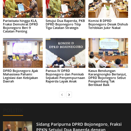
Pariwisata hingga KLA,
Setujui Dua Raperda, PKB
Komisi B DPRD
Fraksi Demokrat DPRD
DPRD Bojonegoro Titip
Bojonegoro Desak Dishub
Bojonegoro Beri 9
Tiga Catatan Strategis
Tertibkan Jukir Nakal
Catatan Penting
DPRD Bojonegoro Ajak
Pansus IV DPRD
Kasus Bendungan
Mahasiswa Pahami
Bojonegoro dan Pemkab
Karangnongko Berlanjut,
Legislasi dan Kebijakan
Sepakati Penyempurnaan
DPRD Bojonegoro Sebut
Daerah
Raperda Layak Anak
Pengembang Tak
Beritikad Baik
POLITIK
Sidang Paripurna DPRD Bojonegoro, Fraksi
PPKN Setujui Dua Raperda dengan