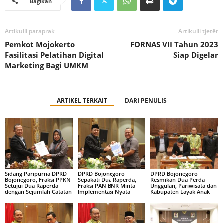
Bagikan
Artikulli paraprak
Artikulli tjetër
Pemkot Mojokerto
FORNAS VII Tahun 2023
Fasilitasi Pelatihan Digital
Siap Digelar
Marketing Bagi UMKM
ARTIKEL TERKAIT
DARI PENULIS
Sidang Paripurna DPRD
DPRD Bojonegoro
DPRD Bojonegoro
Bojonegoro, Fraksi PPKN
Sepakati Dua Raperda,
Resmikan Dua Perda
Setujui Dua Raperda
Fraksi PAN BNR Minta
Unggulan, Pariwisata dan
dengan Sejumlah Catatan
Implementasi Nyata
Kabupaten Layak Anak