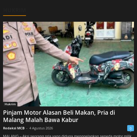
HUKRIM
Hukrim
Pinjam Motor Alasan Beli Makan, Pria di
Malang Malah Bawa Kabur
Redaksi MCB
-
4 Agustus 2026
0
MALANG – Aksi seorang pria yang diduga menggelapkan sepeda motor milik