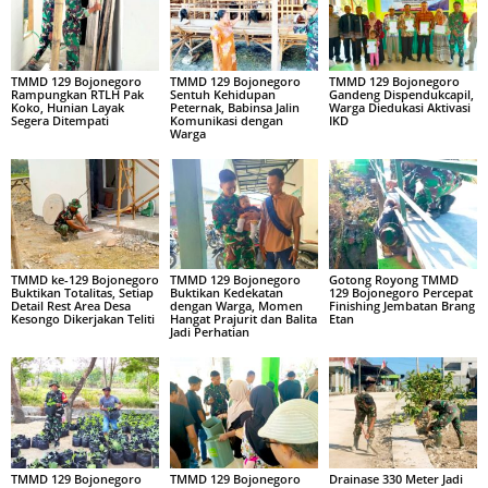
TMMD 129 Bojonegoro
TMMD 129 Bojonegoro
TMMD 129 Bojonegoro
Rampungkan RTLH Pak
Sentuh Kehidupan
Gandeng Dispendukcapil,
Koko, Hunian Layak
Peternak, Babinsa Jalin
Warga Diedukasi Aktivasi
Segera Ditempati
Komunikasi dengan
IKD
Warga
TMMD ke-129 Bojonegoro
TMMD 129 Bojonegoro
Gotong Royong TMMD
Buktikan Totalitas, Setiap
Buktikan Kedekatan
129 Bojonegoro Percepat
Detail Rest Area Desa
dengan Warga, Momen
Finishing Jembatan Brang
Kesongo Dikerjakan Teliti
Hangat Prajurit dan Balita
Etan
Jadi Perhatian
TMMD 129 Bojonegoro
TMMD 129 Bojonegoro
Drainase 330 Meter Jadi