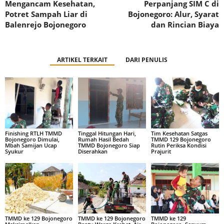
Mengancam Kesehatan,
Perpanjang SIM C di
Potret Sampah Liar di
Bojonegoro: Alur, Syarat
Balenrejo Bojonegoro
dan Rincian Biaya
ARTIKEL TERKAIT
DARI PENULIS
Finishing RTLH TMMD
Tinggal Hitungan Hari,
Tim Kesehatan Satgas
Bojonegoro Dimulai,
Rumah Hasil Bedah
TMMD 129 Bojonegoro
Mbah Samijan Ucap
TMMD Bojonegoro Siap
Rutin Periksa Kondisi
Syukur
Diserahkan
Prajurit
TMMD ke 129 Bojonegoro
TMMD ke 129 Bojonegoro
TMMD ke 129