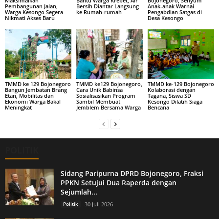
Maksimalkan
Bantu Warga Krebet, Air
Bojonegoro, Senyum
Pembangunan Jalan,
Bersih Diantar Langsung
Anak-anak Warnai
Warga Kesongo Segera
ke Rumah-rumah
Pengabdian Satgas di
Nikmati Akses Baru
Desa Kesongo
TMMD ke 129 Bojonegoro
TMMD ke129 Bojonegoro,
TMMD ke-129 Bojonegoro
Bangun Jembatan Brang
Cara Unik Babinsa
Kolaborasi dengan
Etan, Mobilitas dan
Sosialisasikan Program
Tagana, Siswa SD
Ekonomi Warga Bakal
Sambil Membuat
Kesongo Dilatih Siaga
Meningkat
Jemblem Bersama Warga
Bencana
POLITIK
Sidang Paripurna DPRD Bojonegoro, Fraksi
PPKN Setujui Dua Raperda dengan
Sejumlah...
Politik
30 Juli 2026