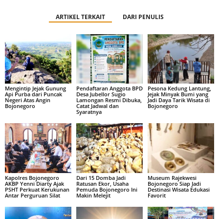
ARTIKEL TERKAIT
DARI PENULIS
Mengintip Jejak Gunung
Pendaftaran Anggota BPD
Pesona Kedung Lantung,
Api Purba dari Puncak
Desa Jubellor Sugio
Jejak Minyak Bumi yang
Negeri Atas Angin
Lamongan Resmi Dibuka,
Jadi Daya Tarik Wisata di
Bojonegoro
Catat Jadwal dan
Bojonegoro
Syaratnya
Kapolres Bojonegoro
Dari 15 Domba Jadi
Museum Rajekwesi
AKBP Yenni Diarty Ajak
Ratusan Ekor, Usaha
Bojonegoro Siap Jadi
PSHT Perkuat Kerukunan
Pemuda Bojonegoro Ini
Destinasi Wisata Edukasi
Antar Perguruan Silat
Makin Melejit
Favorit