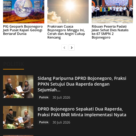
PIG Geopark Bojonegoro
Prakiraan Cuaca
Ribuan Peserta Padati
Jadi Pusat Kajian Geologi
Bojonegoro Minggu Ini,
Jalan Sehat Dies Natalis
Bertaraf Dunia
Cerah dan Angin Cukup
ke-67 SMPN 2
Kencang
Bojonegoro
POLITIK
Sidang Paripurna DPRD Bojonegoro, Fraksi
PPKN Setujui Dua Raperda dengan
Sejumlah...
Politik
30 Juli 2026
DPRD Bojonegoro Sepakati Dua Raperda,
Fraksi PAN BNR Minta Implementasi Nyata
Politik
30 Juli 2026