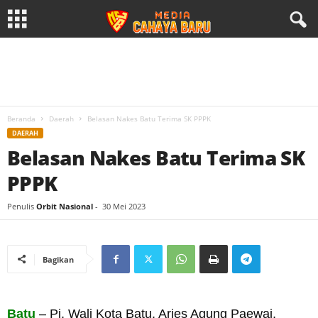
Beranda
Daerah
Belasan Nakes Batu Terima SK PPPK
DAERAH
Belasan Nakes Batu Terima SK
PPPK
Penulis
Orbit Nasional
-
30 Mei 2023
Bagikan
Batu
– Pj. Wali Kota Batu, Aries Agung Paewai,