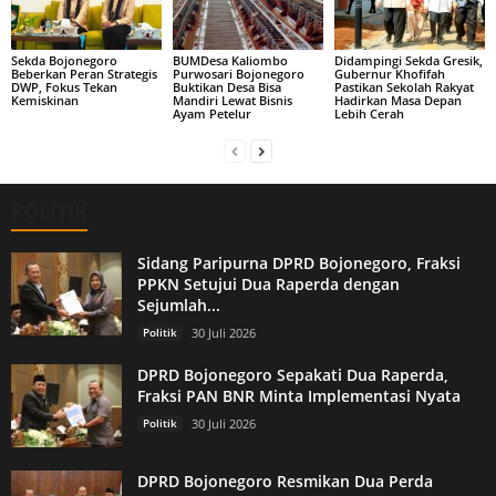
Sekda Bojonegoro
BUMDesa Kaliombo
Didampingi Sekda Gresik,
Beberkan Peran Strategis
Purwosari Bojonegoro
Gubernur Khofifah
DWP, Fokus Tekan
Buktikan Desa Bisa
Pastikan Sekolah Rakyat
Kemiskinan
Mandiri Lewat Bisnis
Hadirkan Masa Depan
Ayam Petelur
Lebih Cerah
POLITIK
Sidang Paripurna DPRD Bojonegoro, Fraksi
PPKN Setujui Dua Raperda dengan
Sejumlah...
Politik
30 Juli 2026
DPRD Bojonegoro Sepakati Dua Raperda,
Fraksi PAN BNR Minta Implementasi Nyata
Politik
30 Juli 2026
DPRD Bojonegoro Resmikan Dua Perda