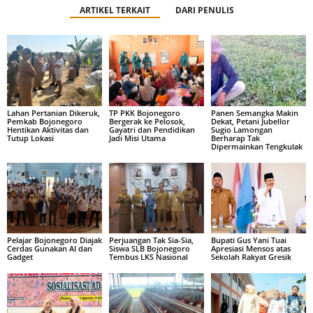
ARTIKEL TERKAIT
DARI PENULIS
Lahan Pertanian Dikeruk,
TP PKK Bojonegoro
Panen Semangka Makin
Pemkab Bojonegoro
Bergerak ke Pelosok,
Dekat, Petani Jubellor
Hentikan Aktivitas dan
Gayatri dan Pendidikan
Sugio Lamongan
Tutup Lokasi
Jadi Misi Utama
Berharap Tak
Dipermainkan Tengkulak
Pelajar Bojonegoro Diajak
Perjuangan Tak Sia-Sia,
Bupati Gus Yani Tuai
Cerdas Gunakan AI dan
Siswa SLB Bojonegoro
Apresiasi Mensos atas
Gadget
Tembus LKS Nasional
Sekolah Rakyat Gresik