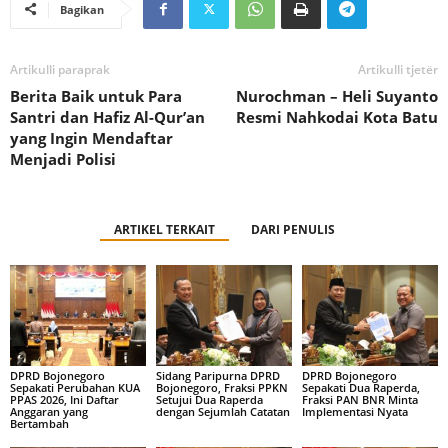
Bagikan
Artikulli paraprak
Artikulli tjetër
Berita Baik untuk Para
Nurochman – Heli Suyanto
Santri dan Hafiz Al-Qur’an
Resmi Nahkodai Kota Batu
yang Ingin Mendaftar
Menjadi Polisi
ARTIKEL TERKAIT
DARI PENULIS
DPRD Bojonegoro
Sidang Paripurna DPRD
DPRD Bojonegoro
Sepakati Perubahan KUA
Bojonegoro, Fraksi PPKN
Sepakati Dua Raperda,
PPAS 2026, Ini Daftar
Setujui Dua Raperda
Fraksi PAN BNR Minta
Anggaran yang
dengan Sejumlah Catatan
Implementasi Nyata
Bertambah