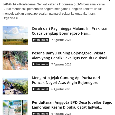
JAKARTA – Konfederasi Serikat Pekerja Indonesia (KSPI) bersama Partai
Buruh mendesak pemerintah segera mengambil langkah konkret untuk
menyelesaikan empat persoalan utama di sektor ketenagakerjaan.
Organisasi...
Cerah dari Pagi hingga Malam, Ini Prakiraan
Cuaca Lengkap Bojonegoro Hari...
Infotaiment
7 Agustus 2026
Pesona Banyu Kuning Bojonegoro, Wisata
Alam yang Cantik Sekaligus Penuh Edukasi
Infotaiment
7 Agustus 2026
Mengintip Jejak Gunung Api Purba dari
Puncak Negeri Atas Angin Bojonegoro
Infotaiment
6 Agustus 2026
Pendaftaran Anggota BPD Desa Jubellor Sugio
Lamongan Resmi Dibuka, Catat Jadwal...
Infotaiment
6 Agustus 2026